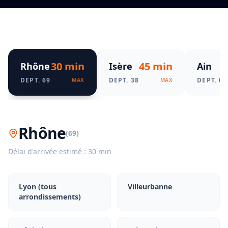
30 min
45 min
Rhône
Isère
Ain
DEPT.
69
DEPT.
38
DEPT.
01
MAX
MAX
Rhône
(
69
)
Délai d'arrivée estimé :
30 min
Lyon (tous
Villeurbanne
arrondissements)